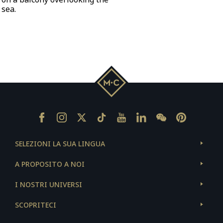
Monte
Facebook
INST
Twitter
Tiktok
Youtube
Linkedin
Wechat
Pinterest
Carlo
SELEZIONI LA SUA LINGUA
A PROPOSITO A NOI
I NOSTRI UNIVERSI
SCOPRITECI