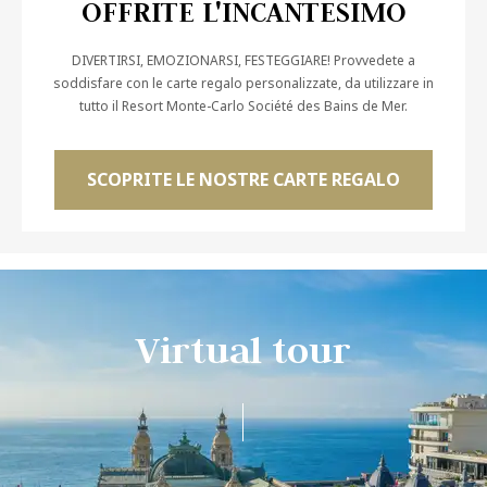
OFFRITE L'INCANTESIMO
c
o
DIVERTIRSI, EMOZIONARSI, FESTEGGIARE! Provvedete a
n
soddisfare con le carte regalo personalizzate, da utilizzare in
i
tutto il Resort Monte-Carlo Société des Bains de Mer.
l
t
e
SCOPRITE LE NOSTRE CARTE REGALO
a
m
a
l
c
e
n
Virtual tour
t
r
o
d
e
l
p